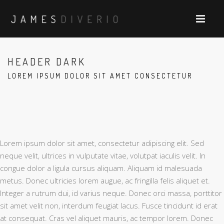
HEADER DARK
LOREM IPSUM DOLOR SIT AMET CONSECTETUR
Lorem ipsum dolor sit amet, consectetur adipiscing elit. Sed
neque velit, ultrices in vulputate vitae, volutpat iaculis velit. In
congue dolor a ligula cursus aliquam. Aliquam id malesuada
metus. Donec ultricies lorem augue, ac fringilla felis aliquet et.
Integer a rutrum dui, id varius neque. Donec orci massa, porttitor
sit amet velit non, interdum feugiat lacus. Fusce tincidunt id erat
at consequat. Cras vel aliquet mauris, ac tempor lorem. Donec