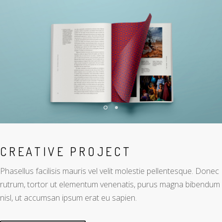
CREATIVE PROJECT
Phasellus facilisis mauris vel velit molestie pellentesque. Donec
rutrum, tortor ut elementum venenatis, purus magna bibendum
nisl, ut accumsan ipsum erat eu sapien.