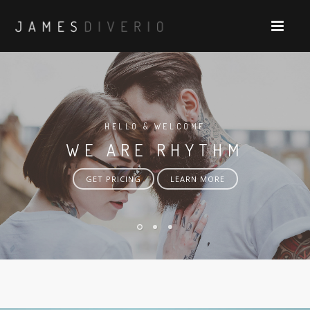
HELLO & WELCOME
WE ARE RHYTHM
GET PRICING
LEARN MORE